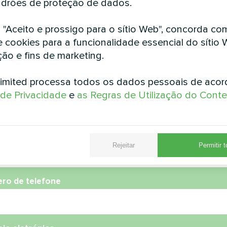
lor Mycond Hevi MHS N18 HH
drões de proteção de dados.
bombas de calor
BeeHeat Spl
m "Aceito e prossigo para o sítio Web", concorda co
e cookies para a funcionalidade essencial do sítio 
Solução de bomba de calor sp
em termos de energia par
ção e fins de marketing.
particular usando a série My
imited processa todos os dados pessoais de aco
a de Privacidade
e
as Regras de Utilização do Cont
e
Rejeitar
Permitir 
ro de telefone