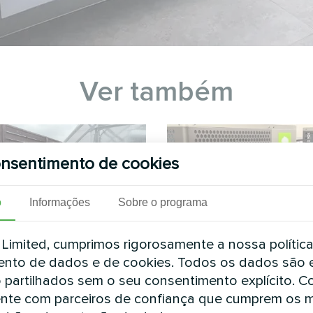
Ver também
nsentimento de cookies
o
Informações
Sobre o programa
imited, cumprimos rigorosamente a nossa polític
nto de dados e de cookies. Todos os dados são 
 partilhados sem o seu consentimento explícito. 
Estufa
Solução de aque
nte com parceiros de confiança que cumprem os 
residencial priv