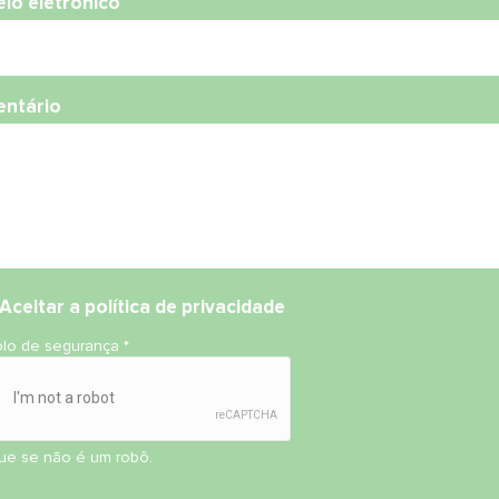
eio eletrónico
ntário
Aceitar
a política de privacidade
olo de segurança
*
que se não é um robô.