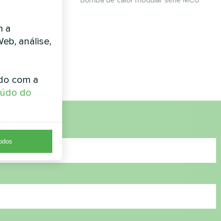
Bomba de calor modular série MCU
 Mycond
it
m a
Web, análise,
lit eficiente
a uma casa
cond BeeHeat.
rdo com a
eúdo do
todos