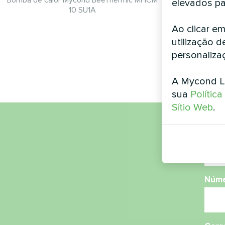
Bomba de calor Mycond BeeThermic MHCM
Bomba de ca
elevados pa
10 SU1A
Ao clicar e
utilização d
personaliza
A Mycond L
sua
Polític
Sítio Web
.
Nom
Núme