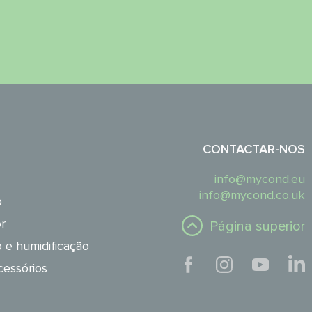
CONTACTAR-NOS
info@mycond.eu
info@mycond.co.uk
o
r
Página superior
 e humidificação
essórios