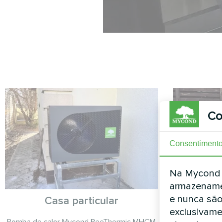
Co
Consentiment
Na Mycond L
armazename
e nunca são
Casa particular
exclusivame