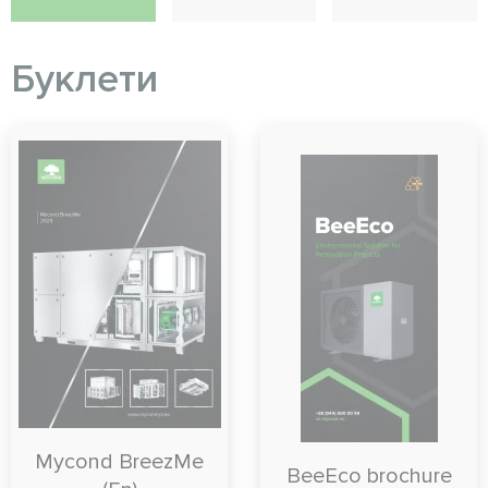
Буклети
Mycond BreezMe
BeeEco brochure