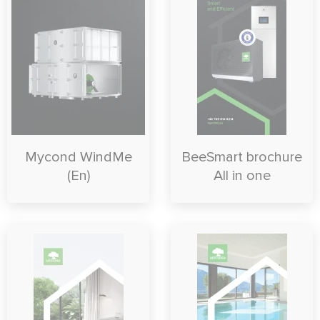
Mycond WindMe
BeeSmart brochure
(En)
All in one