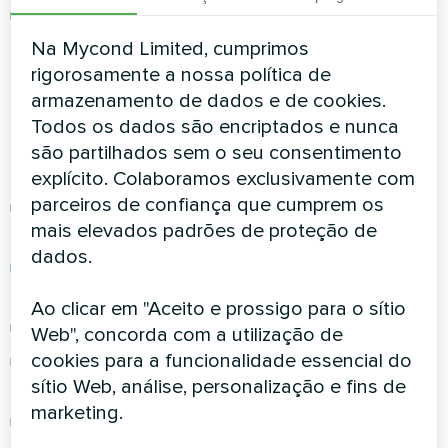
Serviços jurídicos e profissionais
: quando
exigido por lei ou necessidades comerciais
Na Mycond Limited, cumprimos
rigorosamente a nossa política de
Salvaguardas de transferência de dados:
armazenamento de dados e de cookies.
Todos os dados são encriptados e nunca
Todos os processadores terceirizados são
são partilhados sem o seu consentimento
obrigados a:
explícito. Colaboramos exclusivamente com
parceiros de confiança que cumprem os
Assinar Acordos de Processamento de
mais elevados padrões de proteção de
Dados (DPA) em conformidade com o GDPR
dados.
Implementar medidas de segurança técnicas
e organizacionais adequadas
Ao clicar em "Aceito e prossigo para o sítio
Processar dados apenas para fins específicos
Web", concorda com a utilização de
cookies para a funcionalidade essencial do
Não transferir dados para terceiros não
sítio Web, análise, personalização e fins de
autorizados
marketing.
Excluir ou devolver dados após a rescisão do