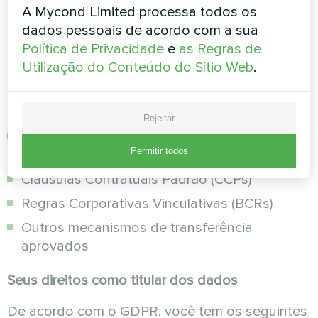
contrato
A Mycond Limited processa todos os
dados pessoais de acordo com a sua
Transferências internacionais de dados:
Política de Privacidade
e
as Regras de
Quando os dados são transferidos para fora da
Utilização do Conteúdo do Sítio Web
.
UE/EEE, a Aklima Polska Sp. z oo garante
proteção adequada por meio de:
Rejeitar
Decisões de adequação da Comissão
Permitir todos
Europeia
Cláusulas Contratuais Padrão (CCPs)
Regras Corporativas Vinculativas (BCRs)
Outros mecanismos de transferência
aprovados
Seus direitos como titular dos dados
De acordo com o GDPR, você tem os seguintes