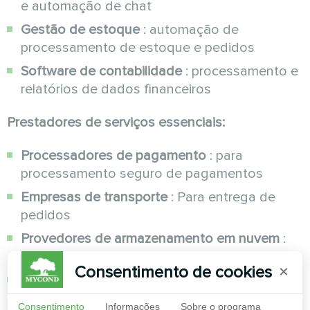
e automação de chat
Gestão de estoque
: automação de
processamento de estoque e pedidos
Software de contabilidade
: processamento e
relatórios de dados financeiros
Prestadores de serviços essenciais:
Processadores de pagamento
: para
processamento seguro de pagamentos
Empresas de transporte
: Para entrega de
pedidos
Provedores de armazenamento em nuvem
:
para backup e armazenamento de dados
Consentimento de cookies
×
Serviços de Suporte de TI
: Manutenção
técnica e suporte
Consentimento
Informações
Sobre o programa