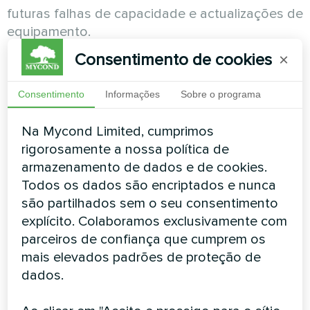
futuras falhas de capacidade e actualizações de
equipamento.
Consentimento de cookies
×
Passo 3: Otimizar o controlo da
temperatura
Consentimento
Informações
Sobre o programa
Gestão da temperatura da água:
Manter a
Na Mycond Limited, cumprimos
temperatura da água
da piscina
dentro de
rigorosamente a nossa política de
intervalos óptimos que equilibrem o conforto
armazenamento de dados e de cookies.
com a produção de
humidade
. Temperaturas
Todos os dados são encriptados e nunca
mais elevadas aumentam exponencialmente a
são partilhados sem o seu consentimento
evaporação, sobrecarregando o equipamento
explícito. Colaboramos exclusivamente com
de
desumidificação
.
parceiros de confiança que cumprem os
mais elevados padrões de proteção de
Precisão da temperatura do ar:
Definir a
dados.
temperatura do ar 2 a 4 graus acima da
temperatura da água para minimizar a