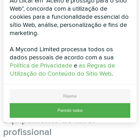
Ao clicar em "Aceito e prossigo para o sítio
evaporação e manter o conforto. Este
Web", concorda com a utilização de
diferencial preciso evita a produção excessiva
cookies para a funcionalidade essencial do
de humidade sem criar condições
sítio Web, análise, personalização e fins de
desconfortáveis.
marketing.
Implementação do controlo por zona:
Utilize
A Mycond Limited processa todos os
controlos de temperatura separados para
dados pessoais de acordo com a sua
diferentes áreas para otimizar as condições em
Política de Privacidade
e
as Regras de
todo o espaço. As áreas
da piscina
, os
Utilização do Conteúdo do Sítio Web
.
balneários e os espaços de circulação podem
exigir diferentes definições de temperatura para
uma eficiência máxima.
Rejeitar
Passo 4: Implementar
Permitir todos
equipamento de nível
profissional