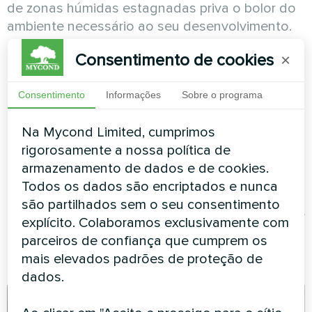
de zonas húmidas estagnadas priva o bolor do
ambiente necessário ao seu desenvolvimento.
Quando o desumidificador é desligado por
Consentimento de cookies
×
longos períodos, a humidade pode permanecer
no interior, criando condições para a
Consentimento
Informações
Sobre o programa
proliferação de micro-organismos. Por isso,
recomenda-se deixar o desumidificador em
Na Mycond Limited, cumprimos
modo de ventilação ou prepará-lo corretamente
rigorosamente a nossa política de
para uma longa paragem.
armazenamento de dados e de cookies.
Todos os dados são encriptados e nunca
Graças a estes seis níveis de proteção, os
são partilhados sem o seu consentimento
desumidificadores MSHA(C) têm risco mínimo de
explícito. Colaboramos exclusivamente com
formação de bolor com a manutenção
parceiros de confiança que cumprem os
adequada.
mais elevados padrões de proteção de
dados.