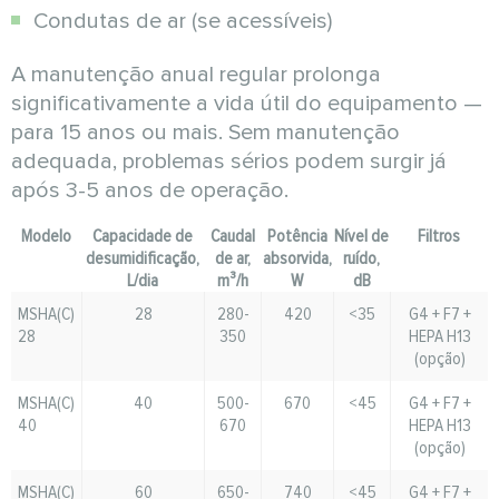
Condutas de ar (se acessíveis)
A manutenção anual regular prolonga
significativamente a vida útil do equipamento —
para 15 anos ou mais. Sem manutenção
adequada, problemas sérios podem surgir já
após 3-5 anos de operação.
Modelo
Capacidade de
Caudal
Potência
Nível de
Filtros
desumidificação,
de ar,
absorvida,
ruído,
L/dia
m³/h
W
dB
MSHA(C)
28
280-
420
<35
G4 + F7 +
28
350
HEPA H13
(opção)
MSHA(C)
40
500-
670
<45
G4 + F7 +
40
670
HEPA H13
(opção)
MSHA(C)
60
650-
740
<45
G4 + F7 +