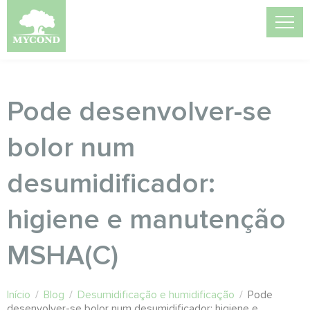
Pode desenvolver-se
bolor num
desumidificador:
higiene e manutenção
MSHA(C)
Início
/
Blog
/
Desumidificação e humidificação
/
Pode
desenvolver-se bolor num desumidificador: higiene e