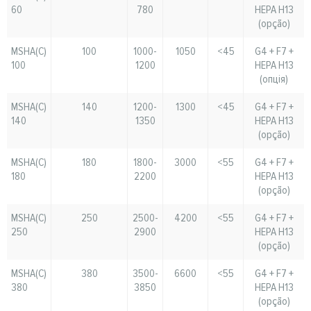
60
780
HEPA H13
(opção)
MSHA(C)
100
1000-
1050
<45
G4 + F7 +
100
1200
HEPA H13
(опція)
MSHA(C)
140
1200-
1300
<45
G4 + F7 +
140
1350
HEPA H13
(opção)
MSHA(C)
180
1800-
3000
<55
G4 + F7 +
180
2200
HEPA H13
(opção)
MSHA(C)
250
2500-
4200
<55
G4 + F7 +
250
2900
HEPA H13
(opção)
MSHA(C)
380
3500-
6600
<55
G4 + F7 +
380
3850
HEPA H13
(opção)