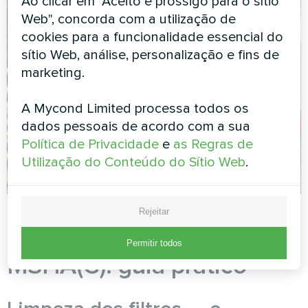
Ao clicar em "Aceito e prossigo para o sítio
Web", concorda com a utilização de
cookies para a funcionalidade essencial do
sítio Web, análise, personalização e fins de
marketing.
A Mycond Limited processa todos os
dados pessoais de acordo com a sua
Política de Privacidade
e
as Regras de
Utilização do Conteúdo do Sítio Web
.
Rejeitar
Manutenção correta do
Permitir todos
MSHA(C): guia prático