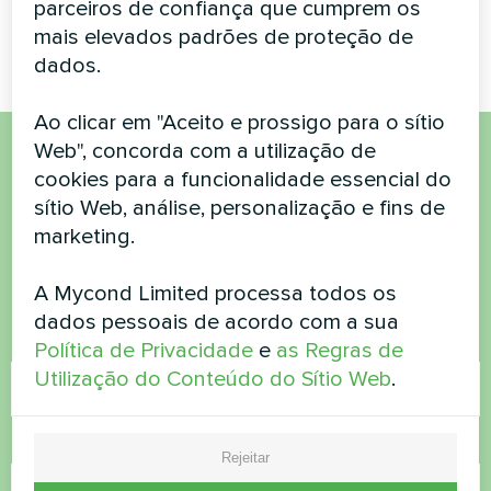
Bomba de calor BeeSmart
Bomba de calor split série
parceiros de confiança que cumprem os
MHCS 045 NBS
Hevi
mais elevados padrões de proteção de
dados.
Ao clicar em "Aceito e prossigo para o sítio
Web", concorda com a utilização de
Quer comprar ou tem
cookies para a funcionalidade essencial do
sítio Web, análise, personalização e fins de
dúvidas?
marketing.
Contacte-nos e nós ajudamo-lo
A Mycond Limited processa todos os
dados pessoais de acordo com a sua
Nome
Política de Privacidade
e
as Regras de
Utilização do Conteúdo do Sítio Web
.
Número de telefone
Rejeitar