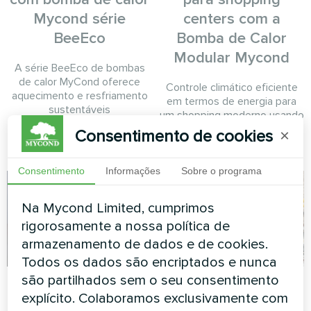
Mycond série
centers com a
BeeEco
Bomba de Calor
Modular Mycond
A série BeeEco de bombas
de calor MyCond oferece
Controle climático eficiente
aquecimento e resfriamento
em termos de energia para
sustentáveis
um shopping moderno usando
uma bomba de calor Mycond
Consentimento de cookies
×
Modular.
Consentimento
Informações
Sobre o programa
Na Mycond Limited, cumprimos
rigorosamente a nossa política de
armazenamento de dados e de cookies.
Todos os dados são encriptados e nunca
são partilhados sem o seu consentimento
Casa particular
Salão de casamento
explícito. Colaboramos exclusivamente com