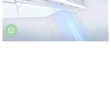
Controlo individual da válvula
O controlo independente das palhetas
horizontais e verticais permite-lhe definir a
direção do fluxo de ar que não irá perturbar o
seu conforto. E o amplo ângulo de abertura da
palheta horizontal no modo de aquecimento
assegura uma distribuição uniforme da
temperatura em toda a altura.