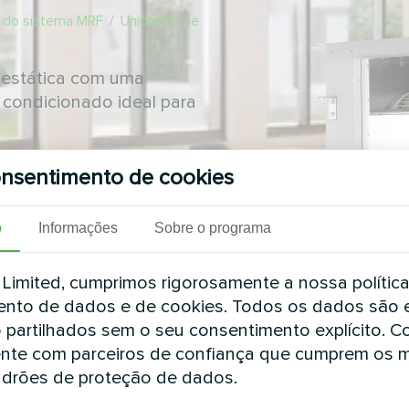
s do sistema MRF
/
Unidades de
 estática com uma
 condicionado ideal para
00 kW
nsentimento de cookies
kW
o
Informações
Sobre o programa
imited, cumprimos rigorosamente a nossa polític
nto de dados e de cookies. Todos os dados são 
 partilhados sem o seu consentimento explícito. 
nte com parceiros de confiança que cumprem os 
drões de proteção de dados.