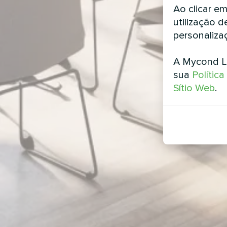
Ao clicar e
utilização d
personaliza
A Mycond L
sua
Polític
Sítio Web
.