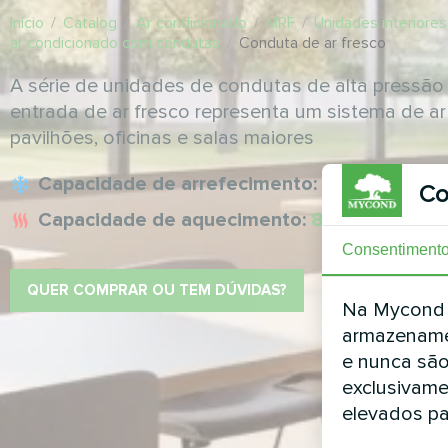
Início
/
Catalog
/
Ar condicionado
/
MRF
/
Unidades interiore
ar condicionado com condutas
/
Conduta de ar fresco
A série de unidades de condutas de alta pressão
entrada de ar fresco representa um sistema de ar
pavilhões, oficinas e salas maiores
Capacidade de arrefecimento:
14.00 ... 28.
Co
Capacidade de aquecimento:
8.90 ... 17.80 
Consentiment
QUER COMPRAR OU TEM DÚVIDAS?
Na Mycond L
armazename
e nunca são
exclusivame
elevados pa