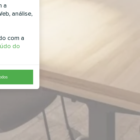
m a
Web, análise,
rdo com a
eúdo do
todos