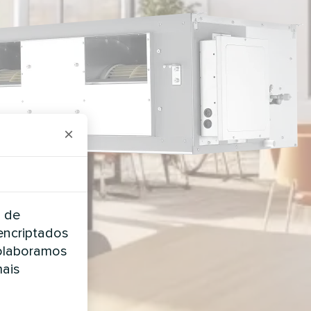
×
a de
encriptados
Colaboramos
mais