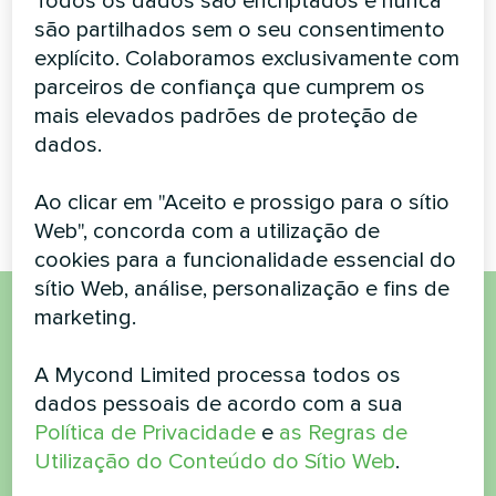
Todos os dados são encriptados e nunca
BeeHeat MHS-
são partilhados sem o seu consentimento
U12BH
explícito. Colaboramos exclusivamente com
parceiros de confiança que cumprem os
A bomba de calor MyCond
mais elevados padrões de proteção de
Split BeeHeat MHS-U12BH
oferece aquecimento e
dados.
resfriamento confiáveis
durante todo o ano
Ao clicar em "Aceito e prossigo para o sítio
Web", concorda com a utilização de
cookies para a funcionalidade essencial do
sítio Web, análise, personalização e fins de
marketing.
Quer comprar ou tem
A Mycond Limited processa todos os
dúvidas?
dados pessoais de acordo com a sua
Política de Privacidade
e
as Regras de
Contacte-nos e nós ajudamo-lo
Utilização do Conteúdo do Sítio Web
.