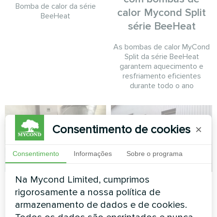
Bomba de calor da série
calor Mycond Split
BeeHeat
série BeeHeat
As bombas de calor MyCond
Split da série BeeHeat
garantem aquecimento e
resfriamento eficientes
durante todo o ano
Consentimento de cookies
×
Consentimento
Informações
Sobre o programa
Na Mycond Limited, cumprimos
Moradia isolada com
Fábrica
rigorosamente a nossa política de
bombas de calor
armazenamento de dados e de cookies.
Bomba de calor modular série
Mycond Split
MCU