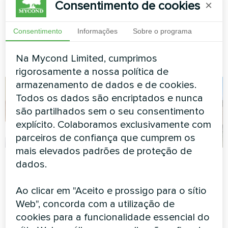
MCU STANDARD
Consentimento de cookies
×
A bomba de calor modular
Consentimento
Informações
Sobre o programa
MyCond MCU STANDARD
garante aquecimento e
resfriamento eficientes
Na Mycond Limited, cumprimos
rigorosamente a nossa política de
armazenamento de dados e de cookies.
Todos os dados são encriptados e nunca
são partilhados sem o seu consentimento
explícito. Colaboramos exclusivamente com
parceiros de confiança que cumprem os
mais elevados padrões de proteção de
Apartamento
Unidade de
dados.
produção com
Desenho artístico da unidade
bomba de calor
Ao clicar em "Aceito e prossigo para o sítio
ventilo-convectora Série
modular Mycond
Silent
Web", concorda com a utilização de
MCU PADRÃO
cookies para a funcionalidade essencial do