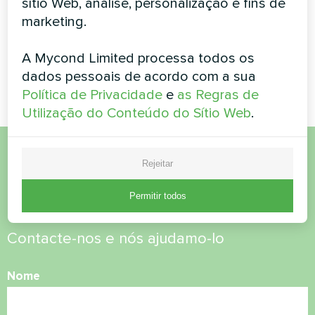
sítio Web, análise, personalização e fins de
A bomba de calor modular
marketing.
MyCond STANDARD MCU
oferece controle climático
robusto para operações
A Mycond Limited processa todos os
exigentes
dados pessoais de acordo com a sua
Política de Privacidade
e
as Regras de
Utilização do Conteúdo do Sítio Web
.
Rejeitar
Quer comprar ou tem
dúvidas?
Permitir todos
Contacte-nos e nós ajudamo-lo
Nome