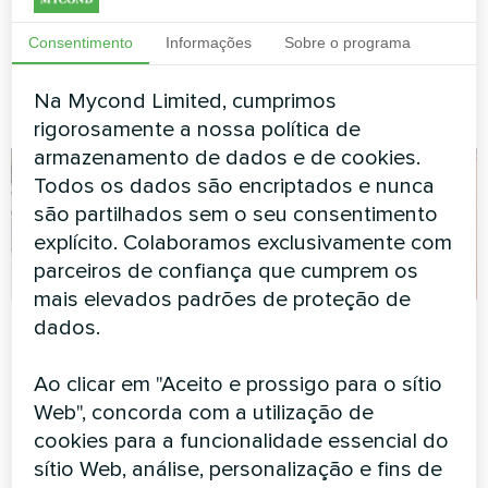
Casa particular
Conjunto
habitacional
Consentimento
Informações
Sobre o programa
Bomba de calor split Artic
Home Basic series
Bomba de calor split Artic
Na Mycond Limited, cumprimos
Home Smart series
rigorosamente a nossa política de
armazenamento de dados e de cookies.
Todos os dados são encriptados e nunca
são partilhados sem o seu consentimento
explícito. Colaboramos exclusivamente com
parceiros de confiança que cumprem os
mais elevados padrões de proteção de
Instalação em chalés
Centro de
dados.
com bombas de
escritórios
calor Mycond Split
Ao clicar em "Aceito e prossigo para o sítio
Bomba de calor split Artic
Web", concorda com a utilização de
série BeeHeat
Home Basic series
cookies para a funcionalidade essencial do
As bombas de calor MyCond
sítio Web, análise, personalização e fins de
Split da série BeeHeat