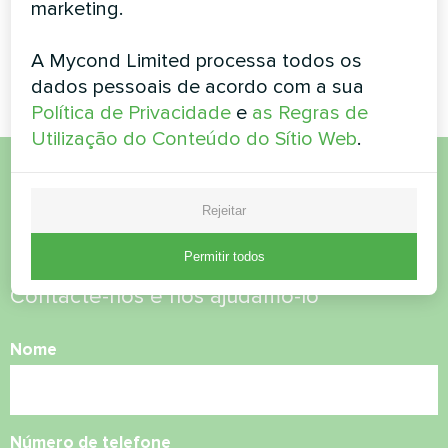
marketing.
oferecem aquecimento e
resfriamento eficientes
durante todo o ano
A Mycond Limited processa todos os
dados pessoais de acordo com a sua
Política de Privacidade
e
as Regras de
Utilização do Conteúdo do Sítio Web
.
Quer comprar ou tem
Rejeitar
dúvidas?
Permitir todos
Contacte-nos e nós ajudamo-lo
Nome
Número de telefone