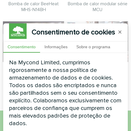
Bomba de calor BeeHeat
Bomba de calor modular série
MHS-N14BH
MCU
Consentimento de cookies
×
Consentimento
Informações
Sobre o programa
Na Mycond Limited, cumprimos
Aquafarm
Centro comercial
rigorosamente a nossa política de
armazenamento de dados e de cookies.
Bomba de calor modular da
Bomba de calor modular série
Todos os dados são encriptados e nunca
série MCU
MCU
são partilhados sem o seu consentimento
explícito. Colaboramos exclusivamente com
parceiros de confiança que cumprem os
mais elevados padrões de proteção de
dados.
Quer comprar ou tem