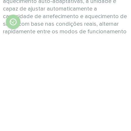
aquecimento auto-adaptativas, a unidade é
capaz de ajustar automaticamente a
capacidade de arrefecimento e aquecimento de
saída com base nas condições reais, alternar
rapidamente entre os modos de funcionamento
e ajustar a temperatura da água de saída de
modo a garantir um equilíbrio contínuo que
permite fornecer capacidade a pedido. Desta
forma, a temperatura e a humidade são
controladas com maior precisão para um
conforto ainda maior.
Limites de funcionamento
A unidade utiliza ventoinhas multivelocidades
de renome, que reduzem ainda mais o nível de
ruído de funcionamento e permitem o ajuste