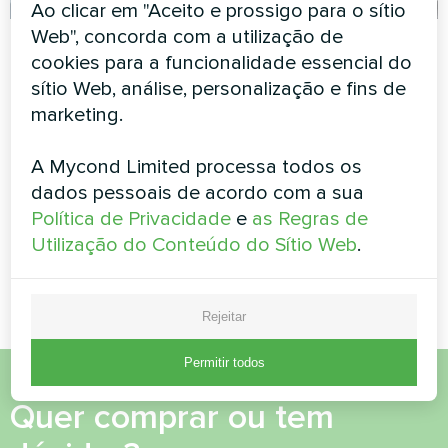
Ao clicar em "Aceito e prossigo para o sítio
Web", concorda com a utilização de
Casa particular
Instalação comercial
cookies para a funcionalidade essencial do
de telhado com a
Bomba de calor BeeHeat
sítio Web, análise, personalização e fins de
bomba de calor
MHS-N14BH
marketing.
Mycond BeeSmart
A Mycond Limited processa todos os
Bomba de calor da série
BeeSmart emparelhada com
dados pessoais de acordo com a sua
painéis fotovoltaicos no
Política de Privacidade
e
as Regras de
telhado de edifícios
Utilização do Conteúdo do Sítio Web
.
comerciais para máxima
independência energética.
Rejeitar
Permitir todos
Quer comprar ou tem