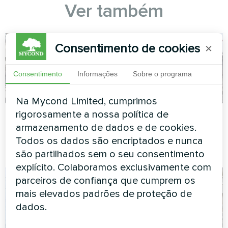
Ver também
Consentimento de cookies
×
Consentimento
Informações
Sobre o programa
Na Mycond Limited, cumprimos
rigorosamente a nossa política de
Centro Infantil
Piscina
armazenamento de dados e de cookies.
Bomba de calor modular série
Bomba de calor modular série
Todos os dados são encriptados e nunca
MCU
MCU
são partilhados sem o seu consentimento
explícito. Colaboramos exclusivamente com
parceiros de confiança que cumprem os
mais elevados padrões de proteção de
dados.