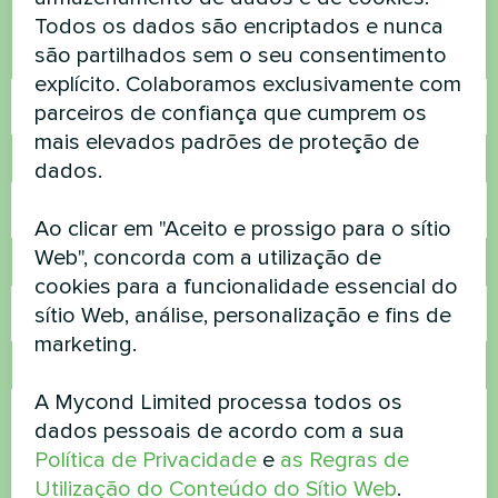
Contacte-nos e nós ajudamo-lo
Todos os dados são encriptados e nunca
são partilhados sem o seu consentimento
Nome
explícito. Colaboramos exclusivamente com
parceiros de confiança que cumprem os
mais elevados padrões de proteção de
Número de telefone
dados.
Ao clicar em "Aceito e prossigo para o sítio
Web", concorda com a utilização de
Correio eletrónico
cookies para a funcionalidade essencial do
sítio Web, análise, personalização e fins de
marketing.
Comentário
A Mycond Limited processa todos os
dados pessoais de acordo com a sua
Política de Privacidade
e
as Regras de
Utilização do Conteúdo do Sítio Web
.