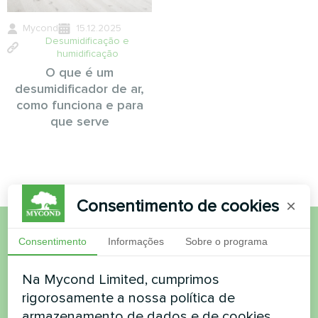
Mycond
15.12.2025
Desumidificação e
humidificação
O que é um
desumidificador de ar,
como funciona e para
que serve
Consentimento de cookies
×
Consentimento
Informações
Sobre o programa
Quer comprar ou tem
dúvidas?
Na Mycond Limited, cumprimos
rigorosamente a nossa política de
armazenamento de dados e de cookies.