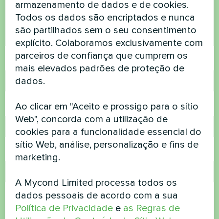
armazenamento de dados e de cookies.
Contacte-nos e nós ajudamo-lo
Todos os dados são encriptados e nunca
são partilhados sem o seu consentimento
Nome
explícito. Colaboramos exclusivamente com
parceiros de confiança que cumprem os
mais elevados padrões de proteção de
dados.
Número de telefone
Ao clicar em "Aceito e prossigo para o sítio
Web", concorda com a utilização de
Correio eletrónico
cookies para a funcionalidade essencial do
sítio Web, análise, personalização e fins de
marketing.
Comentário
A Mycond Limited processa todos os
dados pessoais de acordo com a sua
Política de Privacidade
e
as Regras de