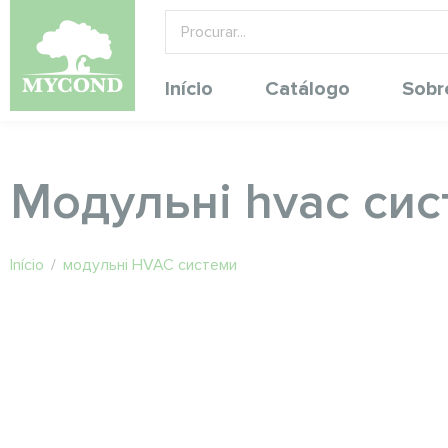
Início
Catálogo
Sobr
Модульні hvac сис
Início
/
модульні HVAC системи