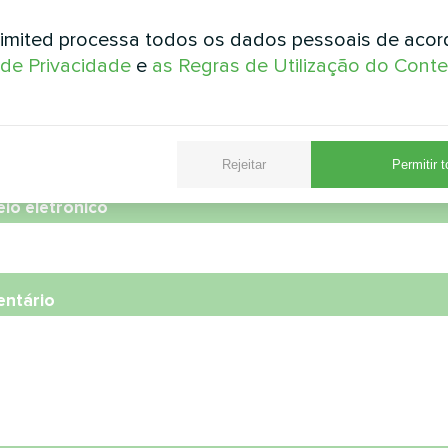
e
imited processa todos os dados pessoais de aco
a de Privacidade
e
as Regras de Utilização do Cont
ro de telefone
Rejeitar
Permitir 
eio eletrónico
ntário