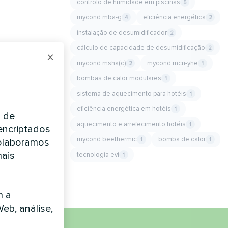
controlo de humidade em piscinas
5
mycond mba-g
eficiência energética
4
2
instalação de desumidificador
2
cálculo de capacidade de desumidificação
2
×
mycond msha(c)
mycond mcu-yhe
2
1
bombas de calor modulares
1
sistema de aquecimento para hotéis
1
eficiência energética em hotéis
1
a de
aquecimento e arrefecimento hotéis
1
encriptados
mycond beethermic
bomba de calor
1
1
Colaboramos
mais
tecnologia evi
1
m a
Web, análise,