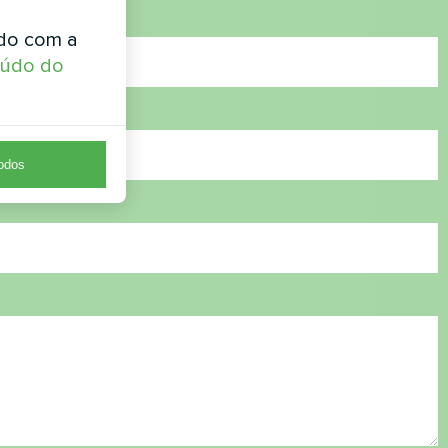
rdo com a
eúdo do
todos