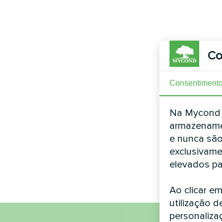
Co
Consentiment
Na Mycond L
armazename
e nunca são
exclusivame
elevados pa
Ao clicar e
utilização d
personaliza