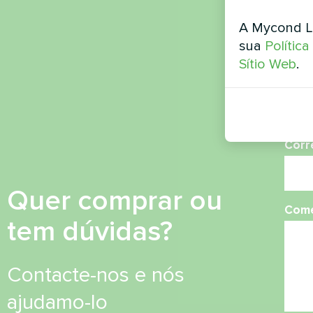
Nom
A Mycond L
sua
Polític
Sítio Web
.
Núme
Corr
Quer comprar ou
Come
tem dúvidas?
Contacte-nos e nós
ajudamo-lo