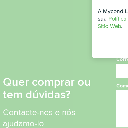
Nom
A Mycond L
sua
Polític
Sítio Web
.
Núme
Corr
Quer comprar ou
Come
tem dúvidas?
Contacte-nos e nós
ajudamo-lo