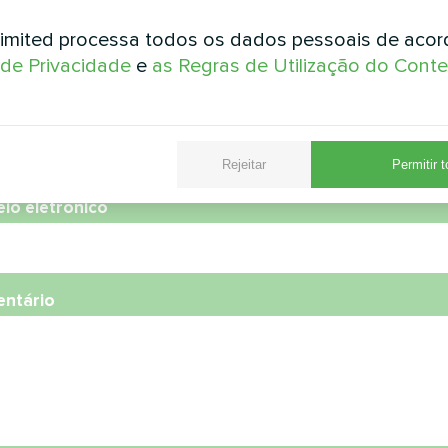
e
imited processa todos os dados pessoais de aco
a de Privacidade
e
as Regras de Utilização do Cont
ro de telefone
Rejeitar
Permitir 
eio eletrónico
ntário