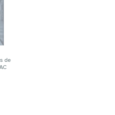
os de
VAC