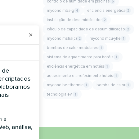
controlo de humidade em piscinas
5
mycond mba-g
eficiência energética
4
2
instalação de desumidificador
2
cálculo de capacidade de desumidificação
2
×
mycond msha(c)
mycond mcu-yhe
2
1
bombas de calor modulares
1
sistema de aquecimento para hotéis
1
eficiência energética em hotéis
1
a de
aquecimento e arrefecimento hotéis
1
encriptados
mycond beethermic
bomba de calor
1
1
Colaboramos
mais
tecnologia evi
1
m a
Web, análise,