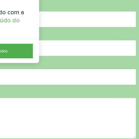
rdo com a
eúdo do
todos