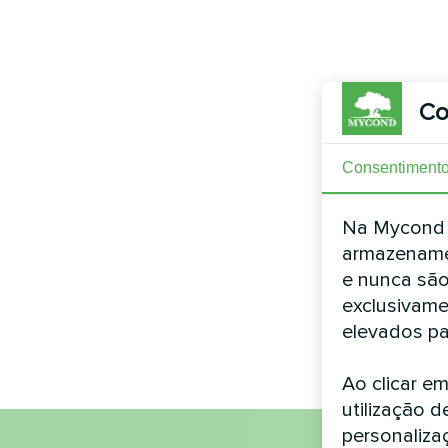
Co
Consentiment
Na Mycond L
armazename
e nunca são
exclusivame
elevados pa
Ao clicar e
utilização d
personaliza