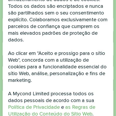
Contacte-nos e nós ajudamo-lo
Todos os dados são encriptados e nunca
são partilhados sem o seu consentimento
Nome
explícito. Colaboramos exclusivamente com
parceiros de confiança que cumprem os
mais elevados padrões de proteção de
Número de telefone
dados.
Ao clicar em "Aceito e prossigo para o sítio
Web", concorda com a utilização de
Correio eletrónico
cookies para a funcionalidade essencial do
sítio Web, análise, personalização e fins de
marketing.
Comentário
A Mycond Limited processa todos os
dados pessoais de acordo com a sua
Política de Privacidade
e
as Regras de
Utilização do Conteúdo do Sítio Web
.