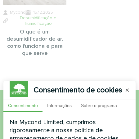
Mycond
15.12.2025
Desumidificação e
humidificação
O que é um
desumidificador de ar,
como funciona e para
que serve
Consentimento de cookies
×
Consentimento
Informações
Sobre o programa
Quer comprar ou tem
dúvidas?
Na Mycond Limited, cumprimos
rigorosamente a nossa política de
armazenamento de dados e de cookies.