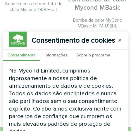
Aquecimento termóstato de
Mycond MBasic
chão Mycond ORB Heat
Bomba de calor MyCond
MBasic MHM-U12HL
Consentimento de cookies
×
Consentimento
Informações
Sobre o programa
Na Mycond Limited, cumprimos
rigorosamente a nossa política de
Fábrica de betão
Instalação comercial
armazenamento de dados e de cookies.
Todos os dados são encriptados e nunca
Bomba de calor modular série
Bomba de calor modular série
são partilhados sem o seu consentimento
MCU
MCU
explícito. Colaboramos exclusivamente com
parceiros de confiança que cumprem os
mais elevados padrões de proteção de