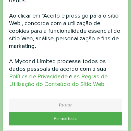
dados.
Quer comprar ou tem
Ao clicar em "Aceito e prossigo para o sítio
Web", concorda com a utilização de
dúvidas?
cookies para a funcionalidade essencial do
sítio Web, análise, personalização e fins de
Contacte-nos e nós ajudamo-lo
marketing.
Nome
A Mycond Limited processa todos os
dados pessoais de acordo com a sua
Política de Privacidade
e
as Regras de
Utilização do Conteúdo do Sítio Web
.
Número de telefone
Rejeitar
Correio eletrónico
Permitir todos