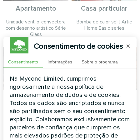
Apartamento
Casa particular
Unidade ventilo-convectora
Bomba de calor split Artic
com desenho artístico Série
Home Basic series
Glass
Consentimento de cookies
×
Consentimento
Informações
Sobre o programa
Na Mycond Limited, cumprimos
rigorosamente a nossa política de
armazenamento de dados e de cookies.
Casa particular
Casa de campo
Todos os dados são encriptados e nunca
são partilhados sem o seu consentimento
Bomba de calor split Artic
Bomba de calor split Artic
Home Basic series
Home Smart series
explícito. Colaboramos exclusivamente com
parceiros de confiança que cumprem os
mais elevados padrões de proteção de