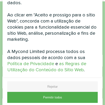
dados.
Ao clicar em "Aceito e prossigo para o sítio
Quer comprar ou tem
Web", concorda com a utilização de
dúvidas?
cookies para a funcionalidade essencial do
sítio Web, análise, personalização e fins de
Contacte-nos e nós ajudamo-lo
marketing.
A Mycond Limited processa todos os
Nome
dados pessoais de acordo com a sua
Política de Privacidade
e
as Regras de
Utilização do Conteúdo do Sítio Web
.
Número de telefone
Rejeitar
Correio eletrónico
Permitir todos