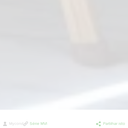
Mycond
Série MVI
Partilhar isto