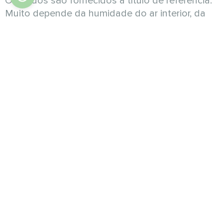
Os dados são fornecidos a título de referência.
Muito depende da humidade do ar interior, da
humidade exterior, do isolamento térmico da
divisão, do isolamento térmico e do
comprimento das condutas de ar, etc.
Especificações
Unidades
MV1500I-W
MV2000I-W