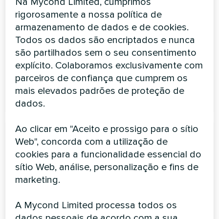
Na Mycond Limited, cumprimos
A unidade de fornecimento e exaustão enche a divisão
rigorosamente a nossa política de
com ar fresco e remove o ar poluído. É adequada para
armazenamento de dados e de cookies.
divisões pequenas, como apartamentos, escritórios,
Todos os dados são encriptados e nunca
lojas, etc
são partilhados sem o seu consentimento
Caudal de ar:
360 ... 2000 m3/h
explícito. Colaboramos exclusivamente com
parceiros de confiança que cumprem os
mais elevados padrões de proteção de
LER MAIS
dados.
Ao clicar em "Aceito e prossigo para o sítio
Web", concorda com a utilização de
cookies para a funcionalidade essencial do
sítio Web, análise, personalização e fins de
marketing.
Unidades de ventilação com
A Mycond Limited processa todos os
recuperação de energia da
dados pessoais de acordo com a sua