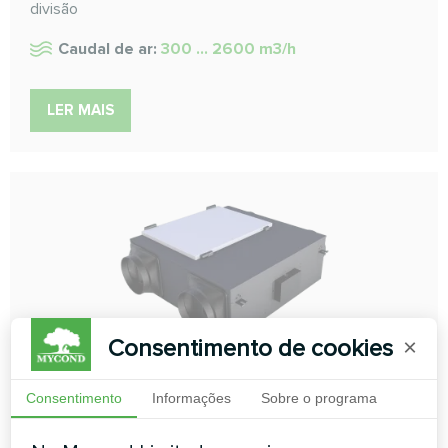
divisão
Caudal de ar:
300 ... 2600 m3/h
LER MAIS
Consentimento de cookies
×
Unidades de ventilação com
recuperação de energia Série
Consentimento
Informações
Sobre o programa
MVC***-A