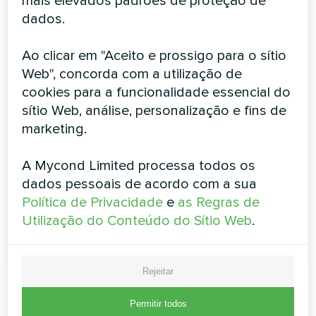
mais elevados padrões de proteção de
de parede de design Série
dados.
Silver Glass Wall
Ao clicar em "Aceito e prossigo para o sítio
A nova série Silver Glass Wall de ventiloconvectores de
montagem na parede foi concebida para interiores
Web", concorda com a utilização de
excepcionais. Ótimo para todos os tipos de espaços
cookies para a funcionalidade essencial do
habitacionais e pequenos espaços de escritório. Os
sítio Web, análise, personalização e fins de
modelos são concebidos num estilo moderno para se
marketing.
adaptarem a qualquer interior ou para serem tão
discretos quanto possível
A Mycond Limited processa todos os
Capacidade de arrefecimento:
0.70 ... 2,90 kW
dados pessoais de acordo com a sua
Capacidade de aquecimento:
0.96 ... 3.78 kW
Política de Privacidade
e
as Regras de
Utilização do Conteúdo do Sítio Web
.
LER MAIS
Rejeitar
Permitir todos