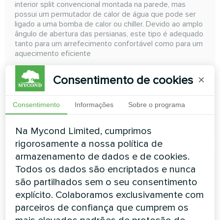
interior split convencional montada na parede, mas
possui um permutador de calor de água que pode ser
ligado a uma bomba de calor ou chiller. Devido ao amplo
ângulo de abertura das persianas, este tipo é adequado
tanto para um arrefecimento confortável como para um
aquecimento eficiente
Capacidade de arrefecimento:
1,8 ... 7,2 kW
Consentimento de cookies
×
Capacidade de aquecimento:
2,6 ... 10,8 kW
Consentimento
Informações
Sobre o programa
LER MAIS
Na Mycond Limited, cumprimos
rigorosamente a nossa política de
armazenamento de dados e de cookies.
Todos os dados são encriptados e nunca
são partilhados sem o seu consentimento
explícito. Colaboramos exclusivamente com
Unidades ventilo-convectoras
parceiros de confiança que cumprem os